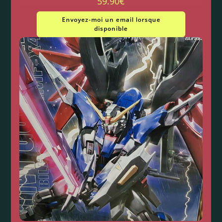
59.90
€
Envoyez-moi un email lorsque
disponible