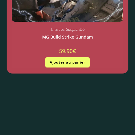
En Stock
,
Gunpla
,
MG
MG Build Strike Gundam
59.90
€
Ajouter au panier