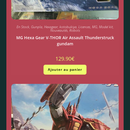
En Stock
,
Gunpla
,
Hexagear
,
kotobukiya
,
Licences
,
MG
,
Model kit
,
Nouveautés
,
Robots
MG Hexa Gear V-THOR Air Assault Thunderstruck
gundam
129.90
€
Ajouter au panier