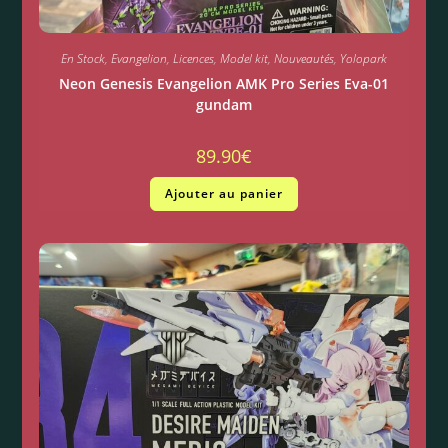
En Stock
,
Evangelion
,
Licences
,
Model kit
,
Nouveautés
,
Yolopark
Neon Genesis Evangelion AMK Pro Series Eva-01
gundam
89.90
€
Ajouter au panier