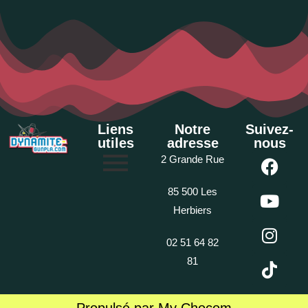
Liens
Notre
Suivez-
utiles
adresse
nous
2 Grande Rue
85 500 Les
Herbiers
02 51 64 82
81
Propulsé par My Chocom