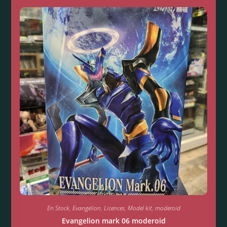
En Stock
,
Evangelion
,
Licences
,
Model kit
,
moderoid
Evangelion mark 06 moderoid