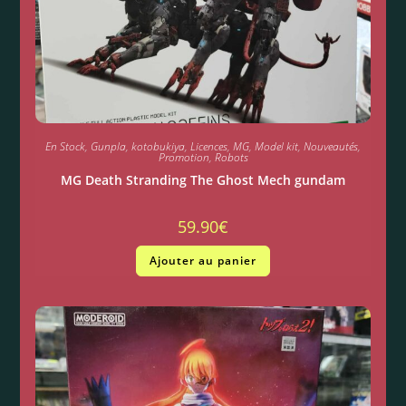
En Stock
,
Gunpla
,
kotobukiya
,
Licences
,
MG
,
Model kit
,
Nouveautés
,
Promotion
,
Robots
MG Death Stranding The Ghost Mech gundam
59.90
€
Ajouter au panier