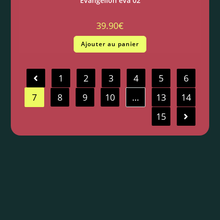
Evangelion eva 02
39.90
€
Ajouter au panier
1
2
3
4
5
6
7
8
9
10
…
13
14
15