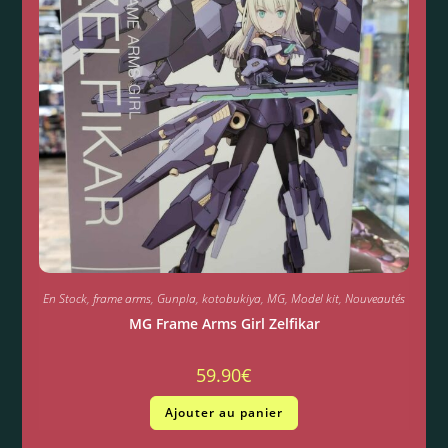
En Stock
,
frame arms
,
Gunpla
,
kotobukiya
,
MG
,
Model kit
,
Nouveautés
MG Frame Arms Girl Zelfikar
59.90
€
Ajouter au panier