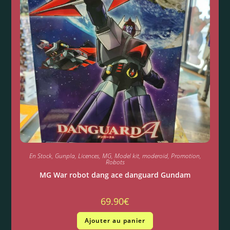
En Stock
,
Gunpla
,
Licences
,
MG
,
Model kit
,
moderoid
,
Promotion
,
Robots
MG War robot dang ace danguard Gundam
69.90
€
Ajouter au panier