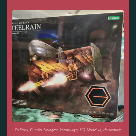
En Stock
,
Gunpla
,
Hexagear
,
kotobukiya
,
MG
,
Model kit
,
Nouveautés