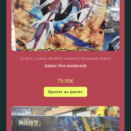
En Stock
,
Licences
,
Model kit
,
moderoid
,
Nouveautés
,
Robots
Kaiser Fire moderoid
79.90
€
Ajouter au panier