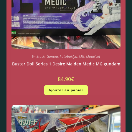
En Stock
,
Gunpla
,
kotobukiya
,
MG
,
Model kit
Buster Doll Series 1 Desire Maiden Medic MG gundam
84.90
€
Ajouter au panier