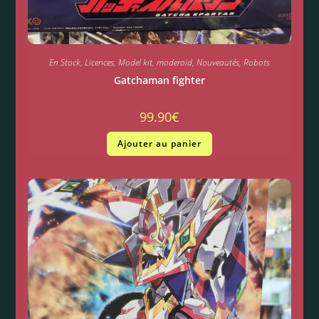
En Stock
,
Licences
,
Model kit
,
moderoid
,
Nouveautés
,
Robots
Gatchaman fighter
99.90
€
Ajouter au panier