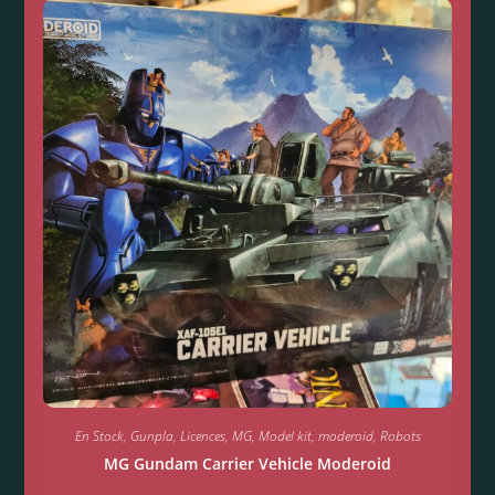
En Stock
,
Gunpla
,
Licences
,
MG
,
Model kit
,
moderoid
,
Robots
MG Gundam Carrier Vehicle Moderoid