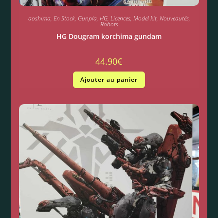
aoshima
,
En Stock
,
Gunpla
,
HG
,
Licences
,
Model kit
,
Nouveautés
,
Robots
HG Dougram korchima gundam
44.90
€
Ajouter au panier