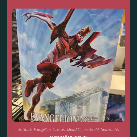
En Stock
,
Evangelion
,
Licences
,
Model kit
,
moderoid
,
Nouveautés