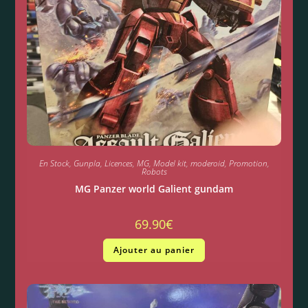
En Stock
,
Gunpla
,
Licences
,
MG
,
Model kit
,
moderoid
,
Promotion
,
Robots
MG Panzer world Galient gundam
69.90
€
Ajouter au panier