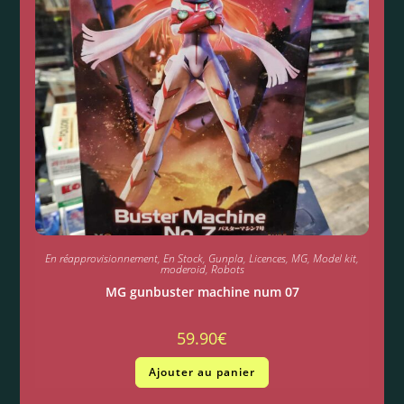
En réapprovisionnement
,
En Stock
,
Gunpla
,
Licences
,
MG
,
Model kit
,
moderoid
,
Robots
MG gunbuster machine num 07
59.90
€
Ajouter au panier