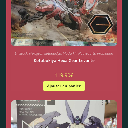
En Stock
,
Hexagear
,
kotobukiya
,
Model kit
,
Nouveautés
,
Promotion
Kotobukiya Hexa Gear Levante
119.90
€
Ajouter au panier