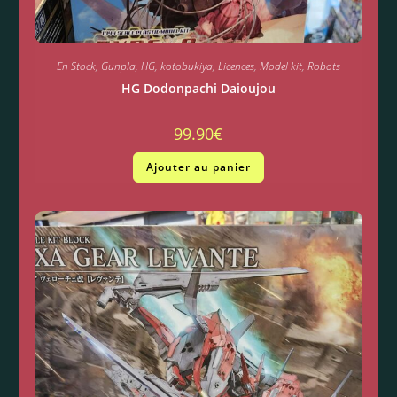
En Stock
,
Gunpla
,
HG
,
kotobukiya
,
Licences
,
Model kit
,
Robots
HG Dodonpachi Daioujou
99.90
€
Ajouter au panier