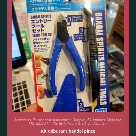
Accessoires
,
En réapprovisionnement
,
Gunpla
,
HG
,
Imports
,
Megasize
,
MG
,
Model kit
,
PG
,
RE 1/100
,
RG
,
SD
,
Tu débutes ?
Kit débutant bandai pince