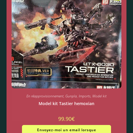
En réapprovisionnement
,
Gunpla
,
Imports
,
Model kit
Model kit Tastier hemoxian
99.90
€
Envoyez-moi un email lorsque