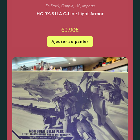
En Stock
,
Gunpla
,
HG
,
Imports
HG RX-81LA G-Line Light Armor
69.90
€
Ajouter au panier