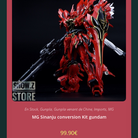
En Stock
,
Gunpla
,
Gunpla venant de Chine
,
Imports
,
MG
MG Sinanju conversion Kit gundam
99.90
€