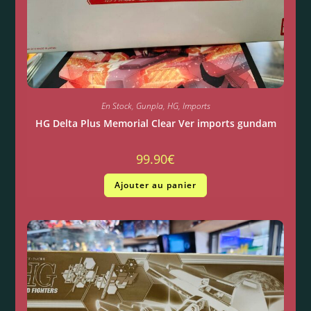
En Stock
,
Gunpla
,
HG
,
Imports
HG Delta Plus Memorial Clear Ver imports gundam
99.90
€
Ajouter au panier