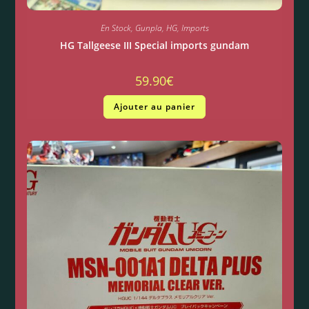
En Stock
,
Gunpla
,
HG
,
Imports
HG Tallgeese III Special imports gundam
59.90
€
Ajouter au panier