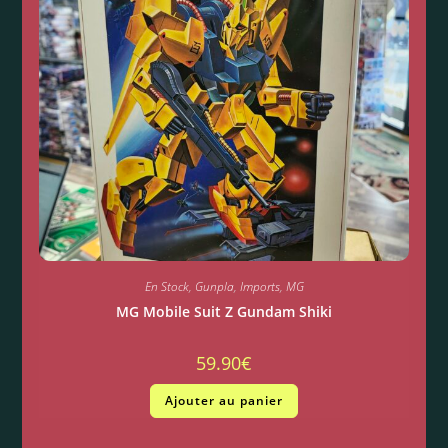
En Stock
,
Gunpla
,
Imports
,
MG
MG Mobile Suit Z Gundam Shiki
59.90
€
Ajouter au panier