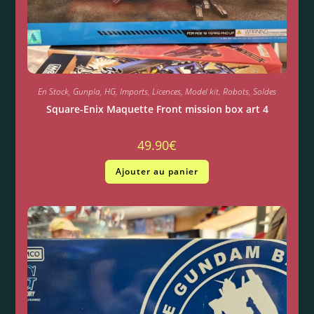
En Stock
,
Gunpla
,
HG
,
Imports
,
Licences
,
Model kit
,
Robots
,
Soldes
Square-Enix Maquette Front mission box art 4
49.90
€
Ajouter au panier