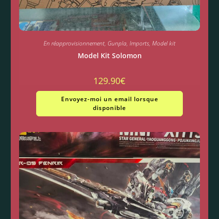
En réapprovisionnement
,
Gunpla
,
Imports
,
Model kit
Model Kit Solomon
129.90
€
Envoyez-moi un email lorsque
disponible