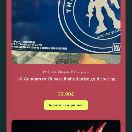
En Stock
,
Gunpla
,
HG
,
Imports
HG Gundam rx 78 base limited prize gold coating
39.90
€
Ajouter au panier