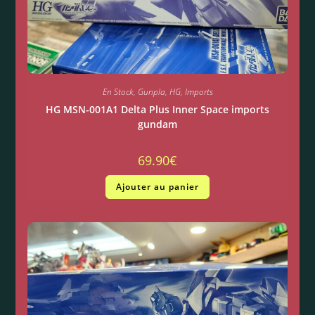
En Stock
,
Gunpla
,
HG
,
Imports
HG MSN-001A1 Delta Plus Inner Space imports
gundam
69.90
€
Ajouter au panier