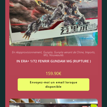
En réapprovisionnement
,
Gunpla
,
Gunpla venant de Chine
,
Imports
,
MG
,
Nouveautés
IN ERA+ 1/72 FENRIR GUNDAM MG (RUPTURE )
159.90
€
Envoyez-moi un email lorsque
disponible