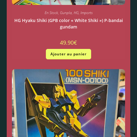
En Stock
,
Gunpla
,
HG
,
Imports
HG Hyaku Shiki (GPB color « White Shiki ») P-bandai
gundam
49.90
€
Ajouter au panier