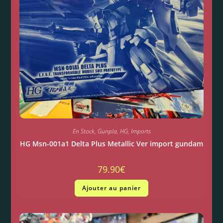
En Stock
,
Gunpla
,
HG
,
Imports
HG Msn-001a1 Delta Plus Metallic Ver import gundam
79.90
€
Ajouter au panier