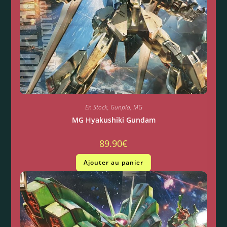
En Stock
,
Gunpla
,
MG
MG Hyakushiki Gundam
89.90
€
Ajouter au panier