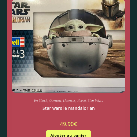
En Stock
,
Gunpla
,
Licences
,
Revell
,
Star Wars
Star wars le mandalorian
49.90
€
Ajouter au panier