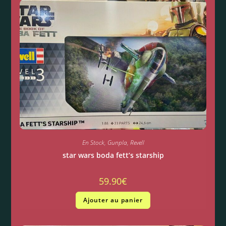
En Stock
,
Gunpla
,
Revell
star wars boda fett’s starship
59.90
€
Ajouter au panier