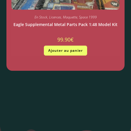
En Stock
,
Licences
,
Maquette
,
Space 1999
Eagle Supplemental Metal Parts Pack 1:48 Model Kit
99.90
€
Ajouter au panier