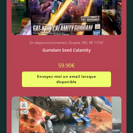
En réapprovisionnement
,
Gunpla
,
MG
,
RE 1/100
Gumdam Seed Calamity
59.90
€
Envoyez-moi un email lorsque
disponible