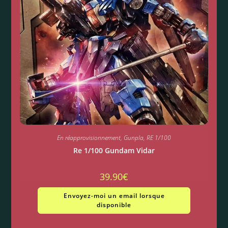
En réapprovisionnement
,
Gunpla
,
RE 1/100
Re 1/100 Gundam Vidar
39.90
€
Envoyez-moi un email lorsque
disponible