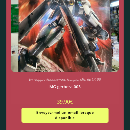
En réapprovisionnement
,
Gunpla
,
MG
,
RE 1/100
MG gerbera 003
39.90
€
Envoyez-moi un email lorsque
disponible