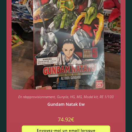
En réapprovisionnement
,
Gunpla
,
HG
,
MG
,
Model kit
,
RE 1/100
Gundam Natak Ew
74.92
€
Envoyez-moi un email lorsque