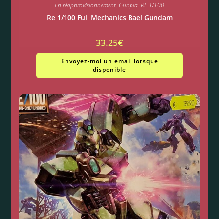
En réapprovisionnement
,
Gunpla
,
RE 1/100
Re 1/100 Full Mechanics Bael Gundam
33.25
€
Envoyez-moi un email lorsque
disponible