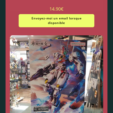
14.90
€
Envoyez-moi un email lorsque
disponible