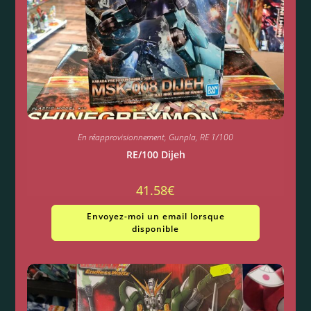
En réapprovisionnement
,
Gunpla
,
RE 1/100
RE/100 Dijeh
41.58
€
Envoyez-moi un email lorsque
disponible