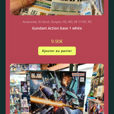
Accessoires
,
En Stock
,
Gunpla
,
HG
,
MG
,
RE 1/100
,
RG
Gundam Action base 1 white
9.90
€
Ajouter au panier