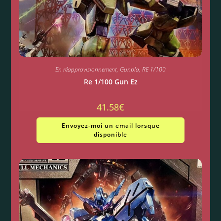
En réapprovisionnement
,
Gunpla
,
RE 1/100
Re 1/100 Gun Ez
41.58
€
Envoyez-moi un email lorsque
disponible