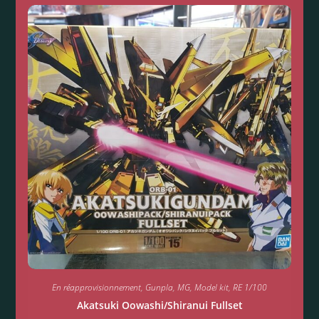
En réapprovisionnement
,
Gunpla
,
MG
,
Model kit
,
RE 1/100
Akatsuki Oowashi/Shiranui Fullset