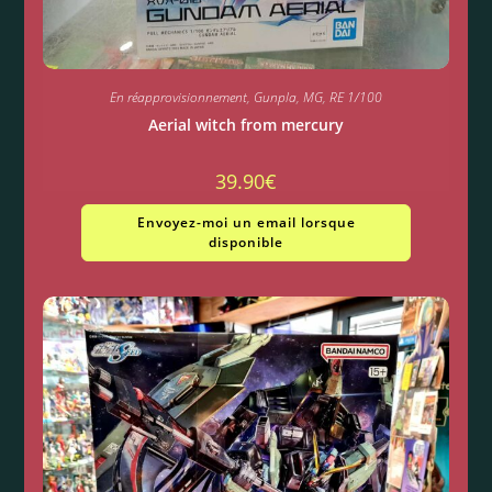
En réapprovisionnement
,
Gunpla
,
MG
,
RE 1/100
Aerial witch from mercury
39.90
€
Envoyez-moi un email lorsque
disponible