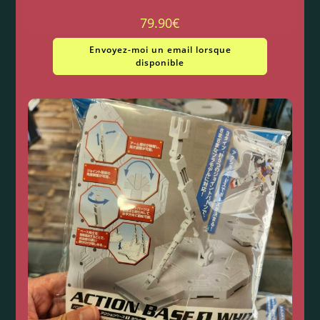
79.90
€
Envoyez-moi un email lorsque
disponible