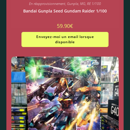
En réapprovisionnement
,
Gunpla
,
MG
,
RE 1/100
Bandai Gunpla Seed Gundam Raider 1/100
59.90
€
Envoyez-moi un email lorsque
disponible