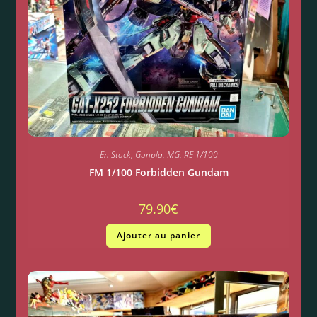
En Stock
,
Gunpla
,
MG
,
RE 1/100
FM 1/100 Forbidden Gundam
79.90
€
Ajouter au panier