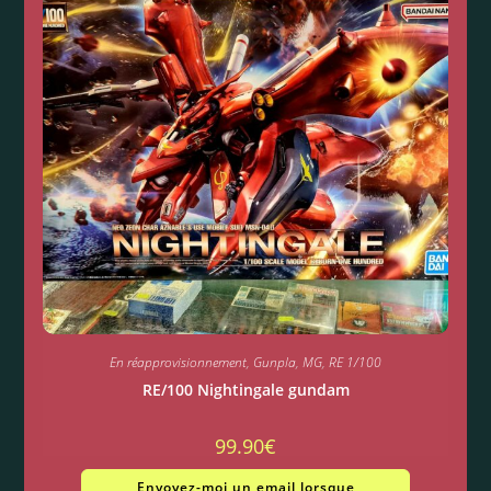
En réapprovisionnement
,
Gunpla
,
MG
,
RE 1/100
RE/100 Nightingale gundam
99.90
€
Envoyez-moi un email lorsque