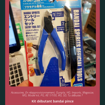
Accessoires
,
En réapprovisionnement
,
Gunpla
,
HG
,
Imports
,
Megasize
,
MG
,
Model kit
,
PG
,
RE 1/100
,
RG
,
SD
,
Tu débutes ?
Kit débutant bandai pince