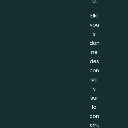
a.
Elle
vou
s
don
ne
des
con
seil
s
sur
la
con
stru