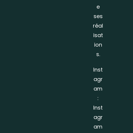
e
ses
réal
isat
ion
s.
Inst
agr
am
:
Inst
agr
am