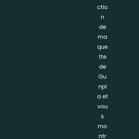
ctio
n
de
ma
que
tte
de
Gu
npl
a et
vou
s
mo
ntr