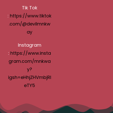
Tik Tok
:
https://www.tiktok
.com/@devilmnkw
ay
Instagram
:
https://www.insta
gram.com/mnkwa
y?
igsh=eHhjZHVmbjRl
eTY5