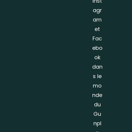
Inst
agr
am
et
Fac
ebo
ok
dan
s le
mo
nde
du
Gu
npl