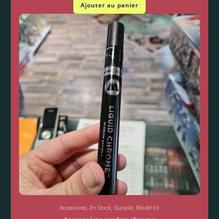
Ajouter au panier
Accessoires
,
En Stock
,
Gunpla
,
Model kit