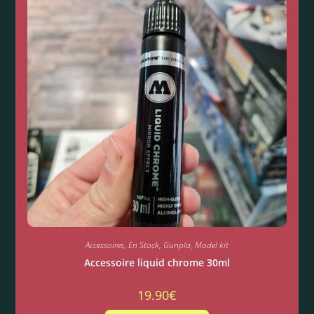
Accessoires
,
En Stock
,
Gunpla
,
Model kit
Accessoire liquid chrome 30ml
19.90
€