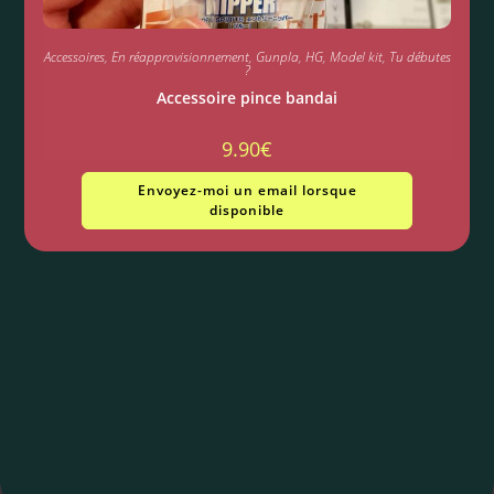
Accessoires
,
En réapprovisionnement
,
Gunpla
,
HG
,
Model kit
,
Tu débutes
?
Accessoire pince bandai
9.90
€
Envoyez-moi un email lorsque
disponible