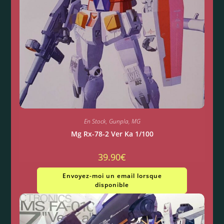
En Stock
,
Gunpla
,
MG
Mg Rx-78-2 Ver Ka 1/100
39.90
€
Envoyez-moi un email lorsque
disponible