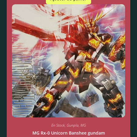
En Stock
,
Gunpla
,
MG
MG Rx-0 Unicorn Banshee gundam