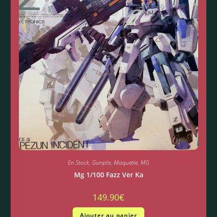
En Stock
,
Gunpla
,
Maquette
,
MG
Mg 1/100 Fazz Ver Ka
149.90
€
Ajouter au panier