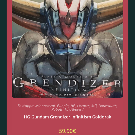
En réapprovisionnement
,
Gunpla
,
HG
,
Licences
,
MG
,
Nouveautés
,
Robots
,
Tu débutes ?
HG Gundam Grendizer Infinitism Goldorak
59.90
€