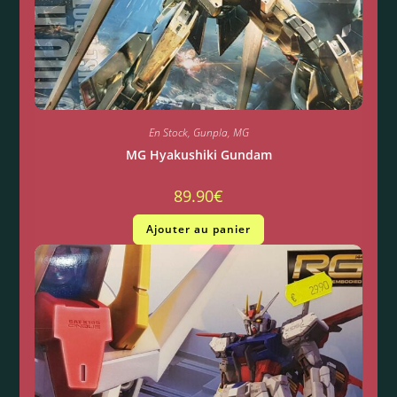
En Stock
,
Gunpla
,
MG
MG Hyakushiki Gundam
89.90
€
Ajouter au panier