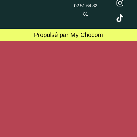
02 51 64 82
81
Propulsé par My Chocom