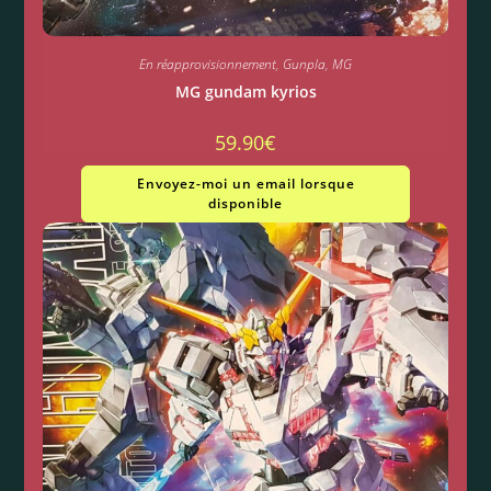
En réapprovisionnement
,
Gunpla
,
MG
MG gundam kyrios
59.90
€
Envoyez-moi un email lorsque
disponible