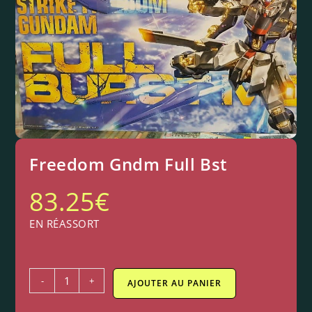
Freedom Gndm Full Bst
83.25
€
EN RÉASSORT
-
+
AJOUTER AU PANIER