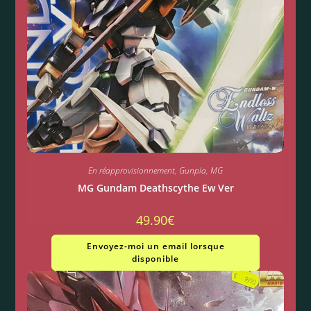
En réapprovisionnement
,
Gunpla
,
MG
MG Gundam Deathscythe Ew Ver
49.90
€
Envoyez-moi un email lorsque
disponible