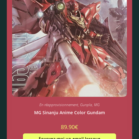
En réapprovisionnement
,
Gunpla
,
MG
MG Sinanju Anime Color Gundam
89.90
€
Envoyez-moi un email lorsque