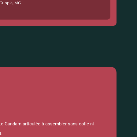
Gunpla
,
MG
e Gundam articulée à assembler sans colle ni
t.