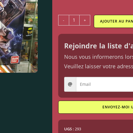
-
+
AJOUTER AU PAN
Rejoindre la liste d
Nous vous informerons lorsq
Veuillez laisser votre adres
ENVOYEZ-MOI 
UGS :
293