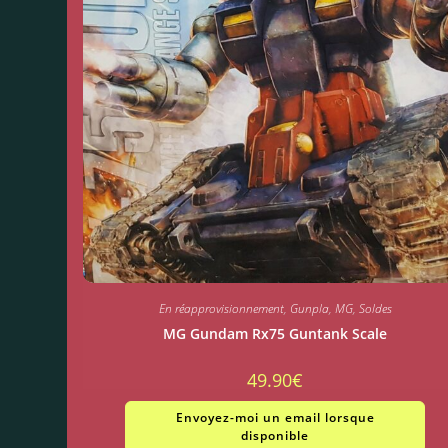
En réapprovisionnement
,
Gunpla
,
MG
,
Soldes
MG Gundam Rx75 Guntank Scale
49.90
€
Envoyez-moi un email lorsque
disponible