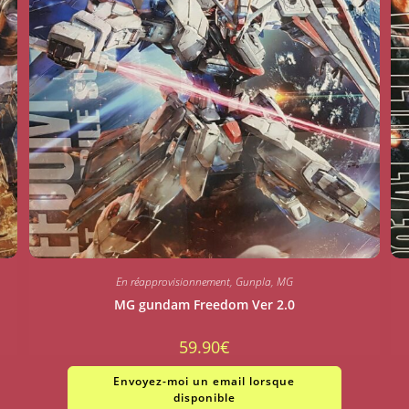
En réapprovisionnement
,
Gunpla
,
MG
MG gundam Freedom Ver 2.0
59.90
€
Envoyez-moi un email lorsque
disponible