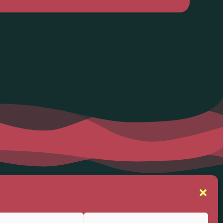
se
Suivez-nous
rs