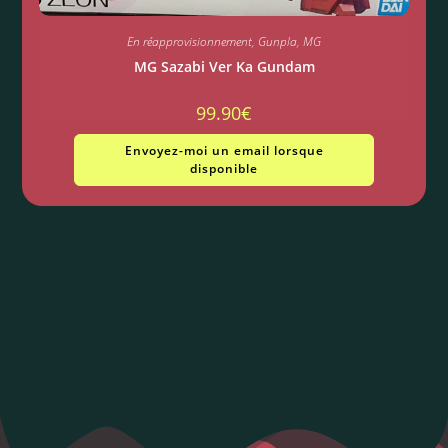
En réapprovisionnement
,
Gunpla
,
MG
MG Sazabi Ver Ka Gundam
99.90
€
Envoyez-moi un email lorsque
disponible