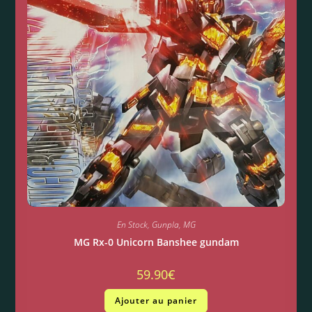
En Stock
,
Gunpla
,
MG
MG Rx-0 Unicorn Banshee gundam
59.90
€
Ajouter au panier