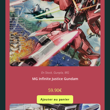
En Stock
,
Gunpla
,
MG
MG Infinite Justice Gundam
59.90
€
Ajouter au panier