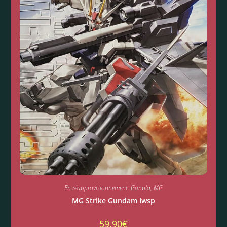
En réapprovisionnement
,
Gunpla
,
MG
MG Strike Gundam Iwsp
59.90
€