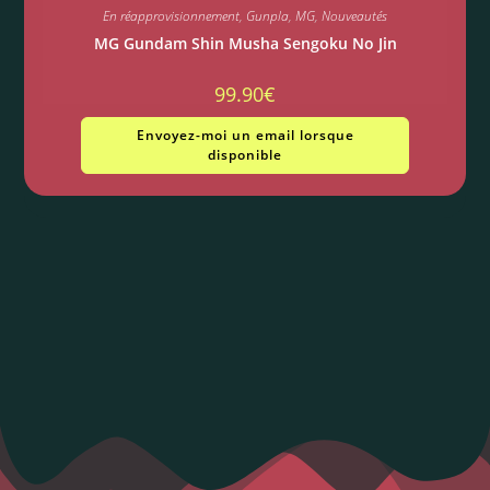
En réapprovisionnement
,
Gunpla
,
MG
,
Nouveautés
MG Gundam Shin Musha Sengoku No Jin
99.90
€
Envoyez-moi un email lorsque
disponible