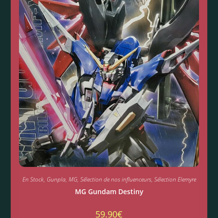
En Stock
,
Gunpla
,
MG
,
Sélection de nos influenceurs
,
Sélection Elemyre
MG Gundam Destiny
59.90
€