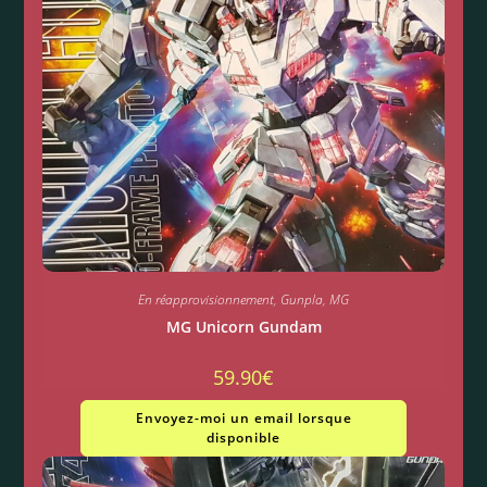
En réapprovisionnement
,
Gunpla
,
MG
MG Unicorn Gundam
59.90
€
Envoyez-moi un email lorsque
disponible