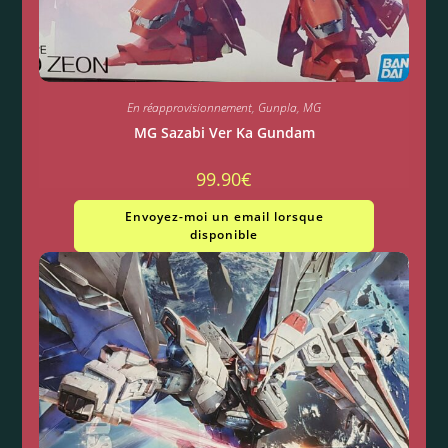
En réapprovisionnement
,
Gunpla
,
MG
MG Sazabi Ver Ka Gundam
99.90
€
Envoyez-moi un email lorsque
disponible