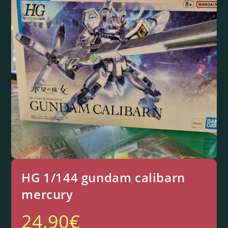
HG 1/144 gundam calibarn
mercury
24.90
€