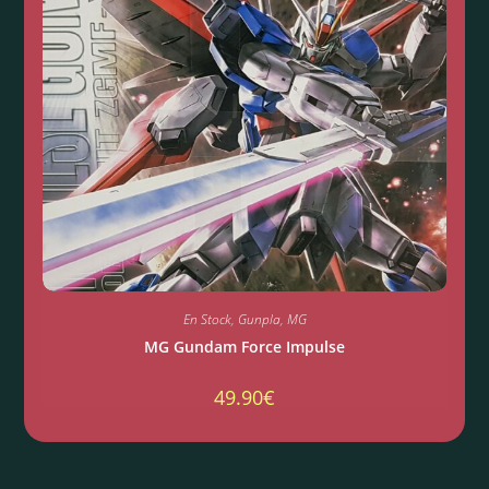
En Stock
,
Gunpla
,
MG
MG Gundam Force Impulse
49.90
€