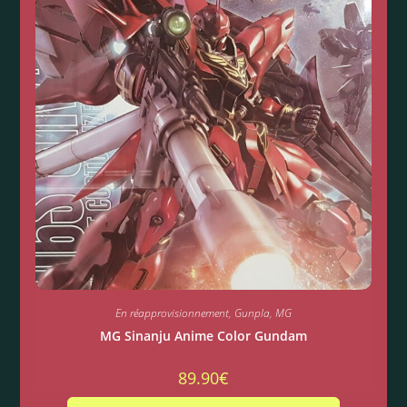
En réapprovisionnement
,
Gunpla
,
MG
MG Sinanju Anime Color Gundam
89.90
€