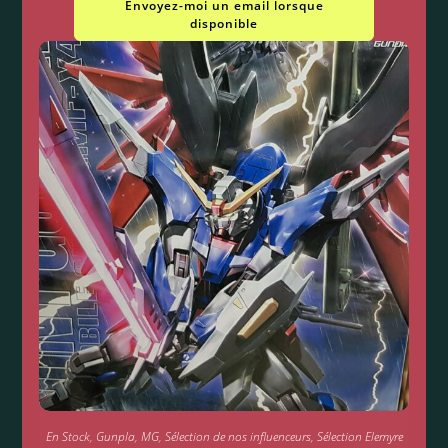
Envoyez-moi un email lorsque
disponible
En Stock
,
Gunpla
,
MG
,
Sélection de nos influenceurs
,
Sélection Elemyre