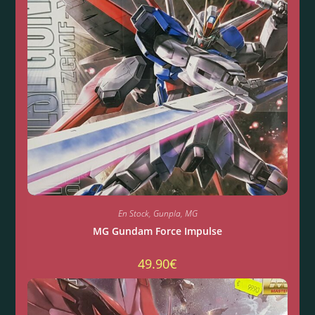
En Stock
,
Gunpla
,
MG
MG Gundam Force Impulse
49.90
€