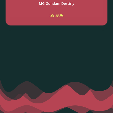
MG Gundam Destiny
59.90
€