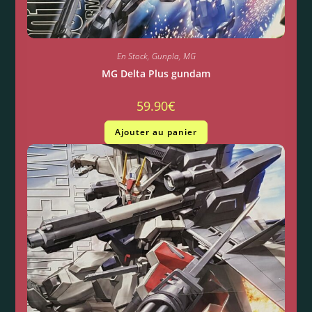
En Stock
,
Gunpla
,
MG
MG Delta Plus gundam
59.90
€
Ajouter au panier