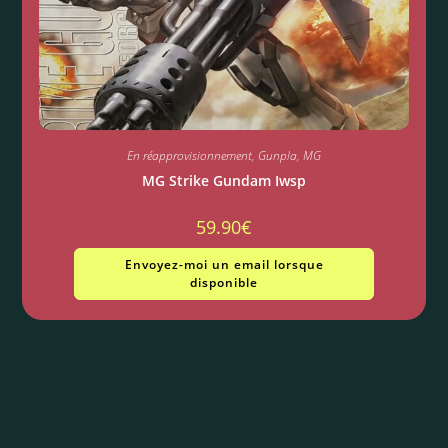
En réapprovisionnement
,
Gunpla
,
MG
MG Strike Gundam Iwsp
59.90
€
Envoyez-moi un email lorsque
disponible