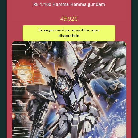
RE 1/100 Hamma-Hamma gundam
49.92
€
Envoyez-moi un email lorsque
disponible