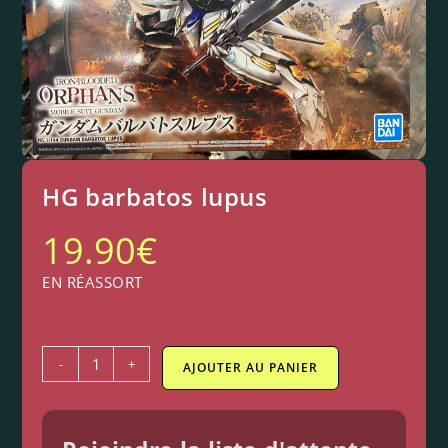
HG barbatos lupus
19.90
€
EN RÉASSORT
-
+
AJOUTER AU PANIER