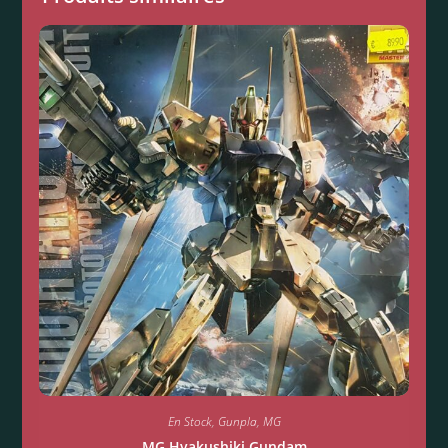
En Stock
,
Gunpla
,
MG
MG Hyakushiki Gundam