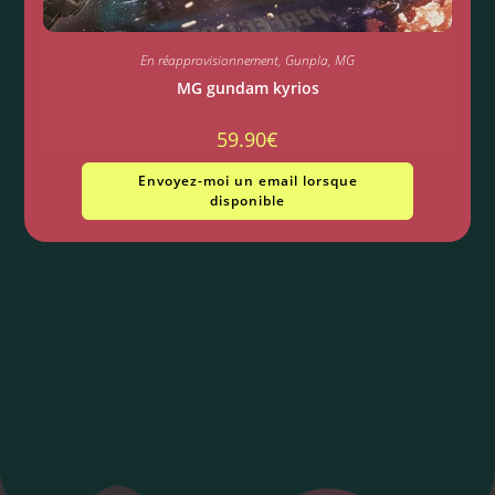
En réapprovisionnement
,
Gunpla
,
MG
MG gundam kyrios
59.90
€
Envoyez-moi un email lorsque
disponible