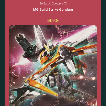
En Stock
,
Gunpla
,
MG
MG Build Strike Gundam
59.90
€