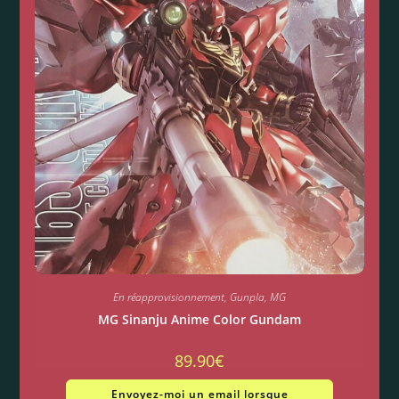
En réapprovisionnement
,
Gunpla
,
MG
MG Sinanju Anime Color Gundam
89.90
€
Envoyez-moi un email lorsque