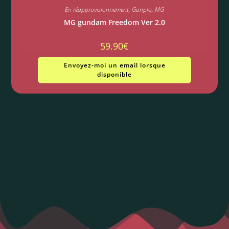
En réapprovisionnement
,
Gunpla
,
MG
MG gundam Freedom Ver 2.0
59.90
€
Envoyez-moi un email lorsque
disponible