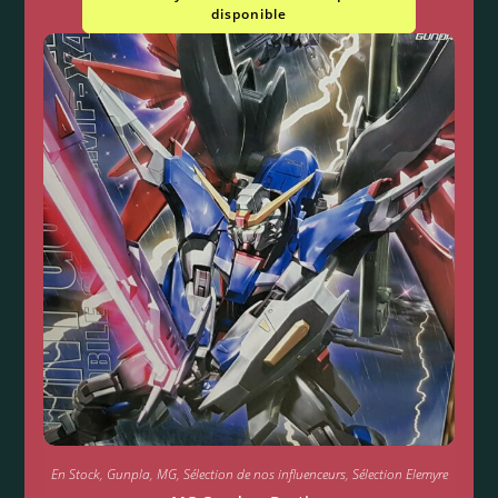
disponible
En Stock
,
Gunpla
,
MG
,
Sélection de nos influenceurs
,
Sélection Elemyre