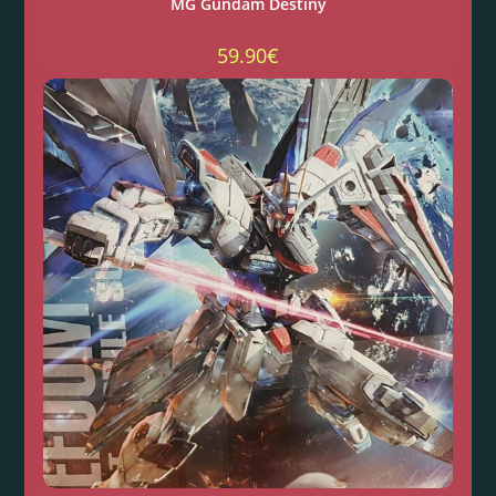
MG Gundam Destiny
59.90
€