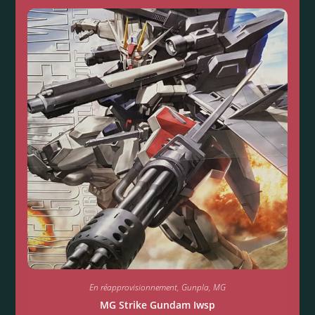
En réapprovisionnement
,
Gunpla
,
MG
MG Strike Gundam Iwsp