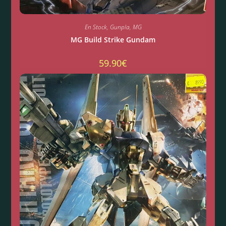
En Stock
,
Gunpla
,
MG
MG Build Strike Gundam
59.90
€