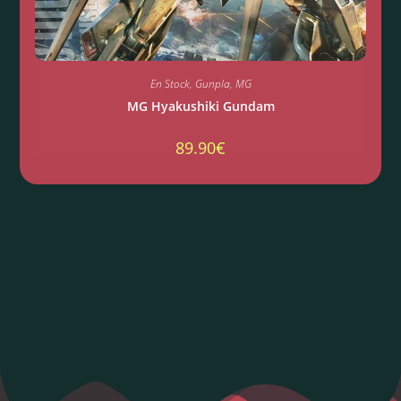
En Stock
,
Gunpla
,
MG
MG Hyakushiki Gundam
89.90
€