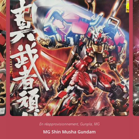
En réapprovisionnement
,
Gunpla
,
MG
MG Shin Musha Gundam