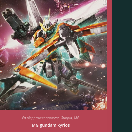
En réapprovisionnement
,
Gunpla
,
MG
MG gundam kyrios