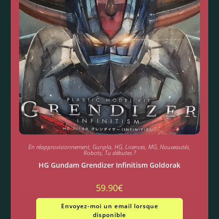
En réapprovisionnement
,
Gunpla
,
HG
,
Licences
,
MG
,
Nouveautés
,
Robots
,
Tu débutes ?
HG Gundam Grendizer Infinitism Goldorak
59.90
€
Envoyez-moi un email lorsque
disponible