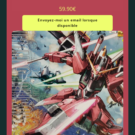
59.90
€
Envoyez-moi un email lorsque
disponible