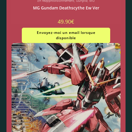
En réapprovisionnement
,
Gunpla
,
MG
MG Gundam Deathscythe Ew Ver
49.90
€
Envoyez-moi un email lorsque
disponible