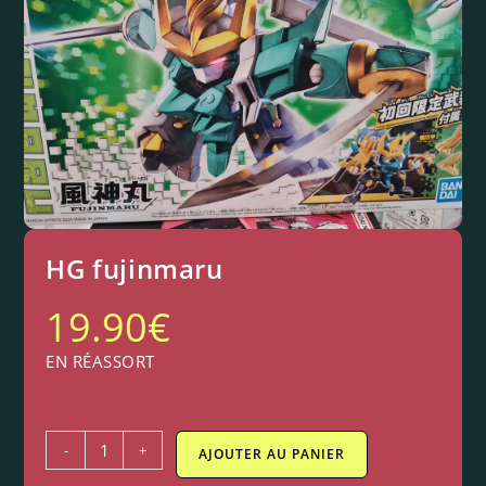
HG fujinmaru
19.90
€
EN RÉASSORT
-
+
AJOUTER AU PANIER