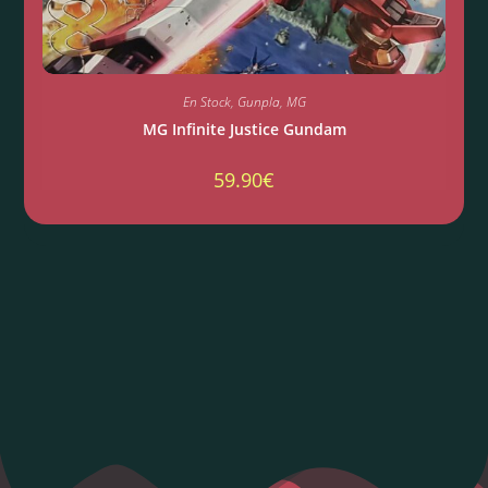
En Stock
,
Gunpla
,
MG
MG Infinite Justice Gundam
59.90
€