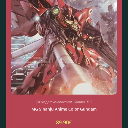
En réapprovisionnement
,
Gunpla
,
MG
MG Sinanju Anime Color Gundam
89.90
€