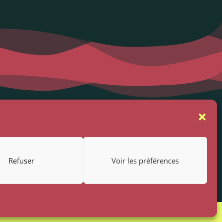
se
Suivez-nous
rs
Refuser
Voir les préférences