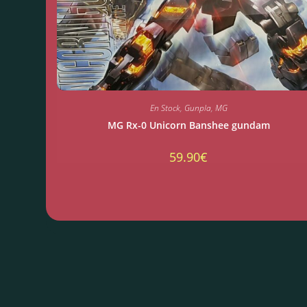
En Stock
,
Gunpla
,
MG
MG Rx-0 Unicorn Banshee gundam
59.90
€