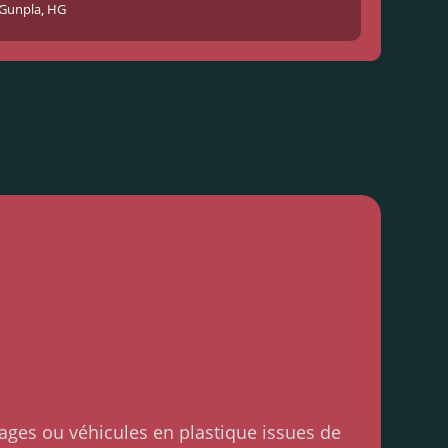
Gunpla
,
HG
ages ou véhicules en plastique issues de