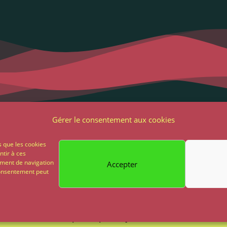
Liens utiles
Notre adres
Gérer le consentement aux cookies
2 Grande Rue
ons Légales et RGPD
s que les cookies
85 500 Les Herbie
ntir à ces
ions générales de vente
ement de navigation
Accepter
02 51 64 82 81
 consentement peut
on
Paiement sécurisé
Propulsé par My Chocom