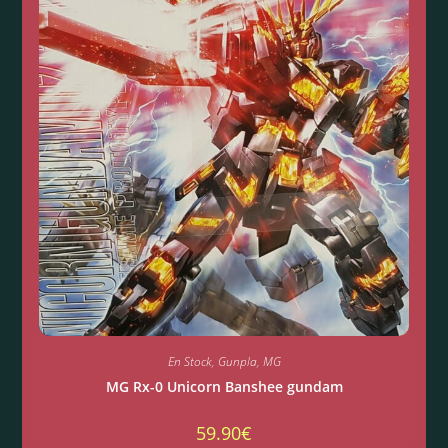
En Stock
,
Gunpla
,
MG
MG Rx-0 Unicorn Banshee gundam
59.90
€