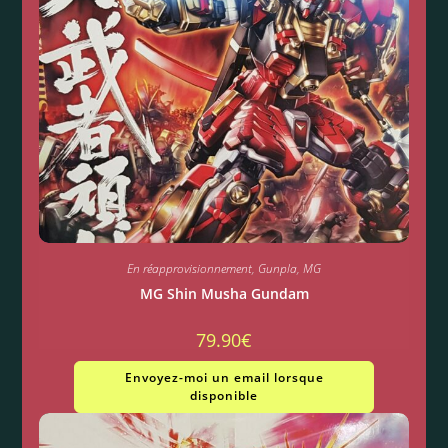
En réapprovisionnement
,
Gunpla
,
MG
MG Shin Musha Gundam
79.90
€
Envoyez-moi un email lorsque
disponible