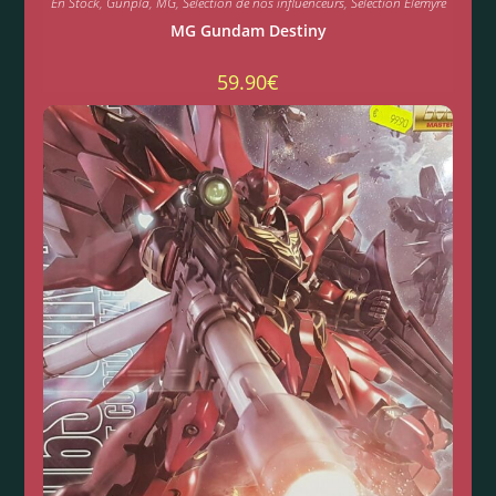
En Stock
,
Gunpla
,
MG
,
Sélection de nos influenceurs
,
Sélection Elemyre
MG Gundam Destiny
59.90
€