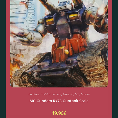
En réapprovisionnement
,
Gunpla
,
MG
,
Soldes
MG Gundam Rx75 Guntank Scale
49.90
€