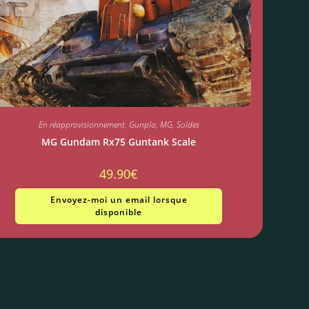
En réapprovisionnement
,
Gunpla
,
MG
,
Soldes
MG Gundam Rx75 Guntank Scale
49.90
€
Envoyez-moi un email lorsque
disponible