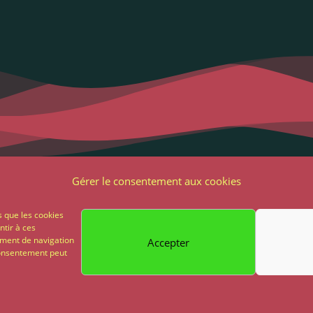
Liens utiles
Notre adres
Gérer le consentement aux cookies
2 Grande Rue
ons Légales et RGPD
s que les cookies
85 500 Les Herbie
ntir à ces
ions générales de vente
ement de navigation
Accepter
02 51 64 82 81
 consentement peut
on
Paiement sécurisé