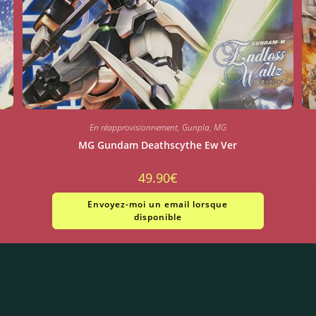
En réapprovisionnement
,
Gunpla
,
MG
MG Gundam Deathscythe Ew Ver
49.90
€
Envoyez-moi un email lorsque
disponible