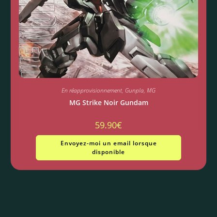
En réapprovisionnement
,
Gunpla
,
MG
MG Strike Noir Gundam
59.90
€
Envoyez-moi un email lorsque
disponible