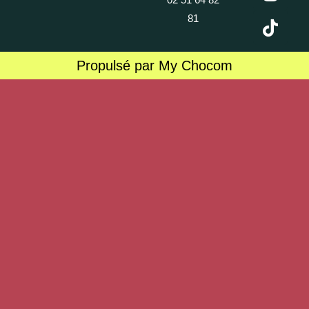
81
Propulsé par My Chocom