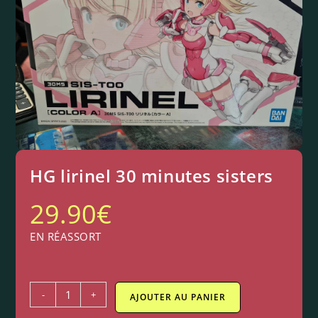
HG lirinel 30 minutes sisters
29.90
€
EN RÉASSORT
-
+
AJOUTER AU PANIER