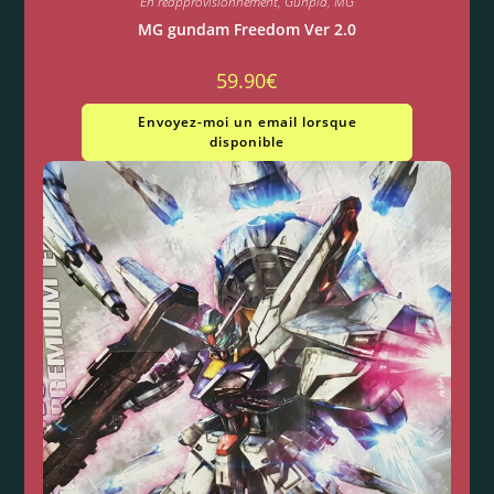
En réapprovisionnement
,
Gunpla
,
MG
MG gundam Freedom Ver 2.0
59.90
€
Envoyez-moi un email lorsque
disponible