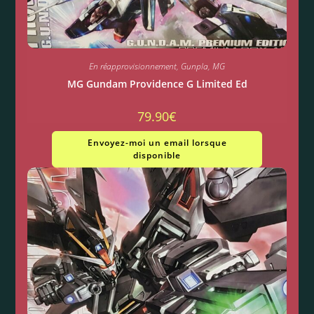
En réapprovisionnement
,
Gunpla
,
MG
MG Gundam Providence G Limited Ed
79.90
€
Envoyez-moi un email lorsque
disponible