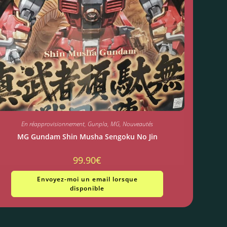
En réapprovisionnement
,
Gunpla
,
MG
,
Nouveautés
MG Gundam Shin Musha Sengoku No Jin
99.90
€
Envoyez-moi un email lorsque
disponible