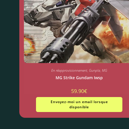
En réapprovisionnement
,
Gunpla
,
MG
MG Strike Gundam Iwsp
59.90
€
Envoyez-moi un email lorsque
disponible