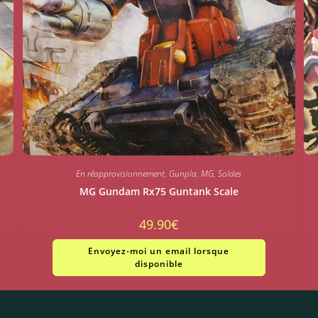
En réapprovisionnement
,
Gunpla
,
MG
,
Soldes
MG Gundam Rx75 Guntank Scale
49.90
€
Envoyez-moi un email lorsque
disponible