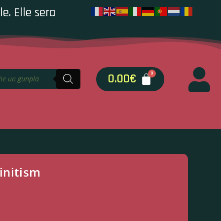
e. Elle sera
0.00
€
initism