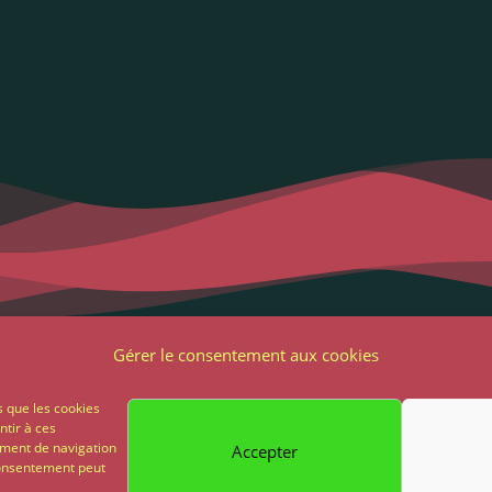
Liens utiles
Notre adres
Gérer le consentement aux cookies
2 Grande Rue
ons Légales et RGPD
s que les cookies
85 500 Les Herbie
ntir à ces
ions générales de vente
ement de navigation
Accepter
02 51 64 82 81
 consentement peut