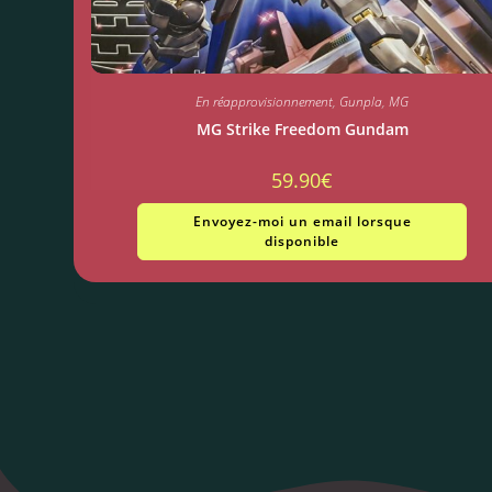
En réapprovisionnement
,
Gunpla
,
MG
MG Strike Freedom Gundam
59.90
€
Envoyez-moi un email lorsque
disponible