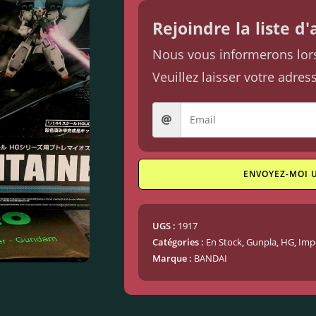
Rejoindre la liste d
Nous vous informerons lorsq
Veuillez laisser votre adres
ENVOYEZ-MOI 
UGS :
1917
Catégories :
En Stock
,
Gunpla
,
HG
,
Imp
Marque :
BANDAI