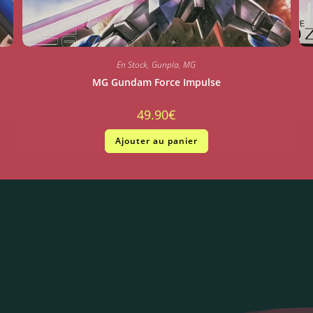
En Stock
,
Gunpla
,
MG
MG Gundam Force Impulse
49.90
€
Ajouter au panier