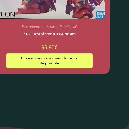
En réapprovisionnement
,
Gunpla
,
MG
MG Sazabi Ver Ka Gundam
99.90
€
Envoyez-moi un email lorsque
disponible