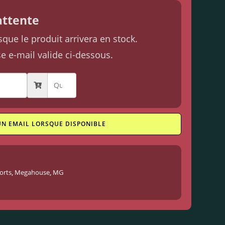
'attente
ue le produit arrivera en stock.
se e-mail valide ci-dessous.
UN EMAIL LORSQUE DISPONIBLE
orts
,
Megahouse
,
MG