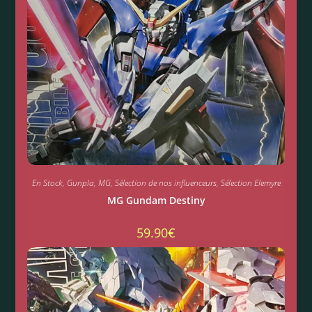
En Stock
,
Gunpla
,
MG
,
Sélection de nos influenceurs
,
Sélection Elemyre
MG Gundam Destiny
59.90
€