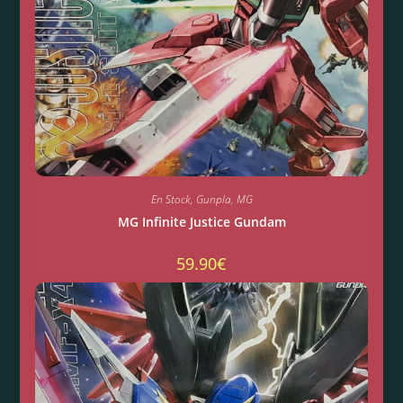
En Stock
,
Gunpla
,
MG
MG Infinite Justice Gundam
59.90
€