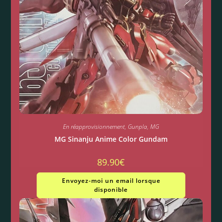
En réapprovisionnement
,
Gunpla
,
MG
MG Sinanju Anime Color Gundam
89.90
€
Envoyez-moi un email lorsque
disponible