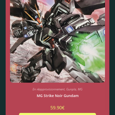
En réapprovisionnement
,
Gunpla
,
MG
MG Strike Noir Gundam
59.90
€