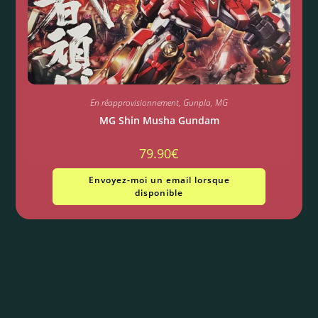
En réapprovisionnement
,
Gunpla
,
MG
MG Shin Musha Gundam
79.90
€
Envoyez-moi un email lorsque
disponible