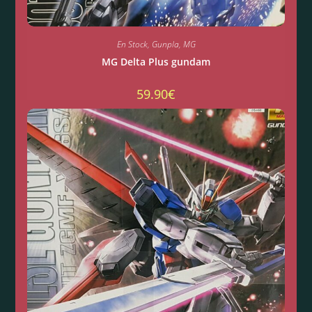
En Stock
,
Gunpla
,
MG
MG Delta Plus gundam
59.90
€