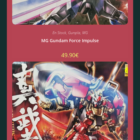
En Stock
,
Gunpla
,
MG
MG Gundam Force Impulse
49.90
€