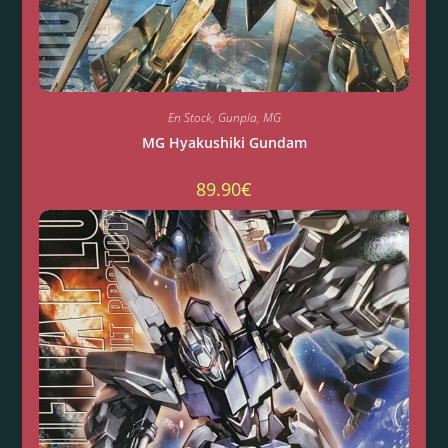
En Stock
,
Gunpla
,
MG
MG Hyakushiki Gundam
89.90
€