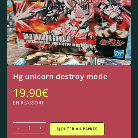
Hg unicorn destroy mode
19.90
€
EN RÉASSORT
-
+
AJOUTER AU PANIER