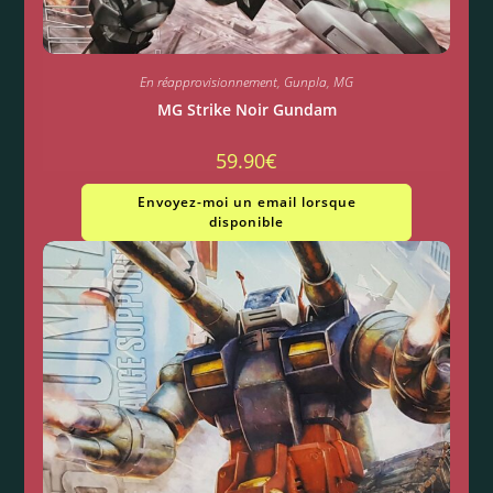
En réapprovisionnement
,
Gunpla
,
MG
MG Strike Noir Gundam
59.90
€
Envoyez-moi un email lorsque
disponible