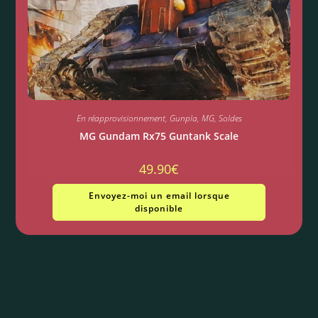
En réapprovisionnement
,
Gunpla
,
MG
,
Soldes
MG Gundam Rx75 Guntank Scale
49.90
€
Envoyez-moi un email lorsque
disponible