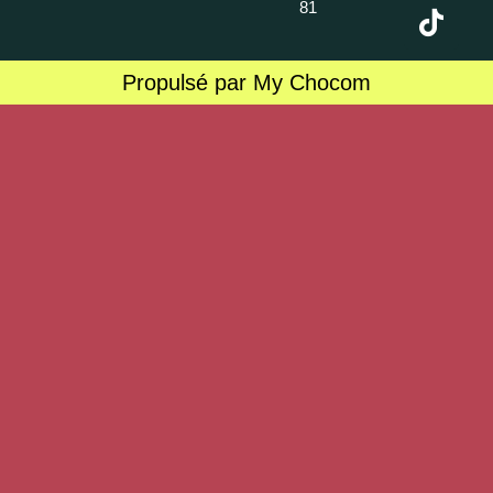
81
Propulsé par My Chocom