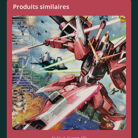
Produits similaires
En Stock
,
Gunpla
,
MG