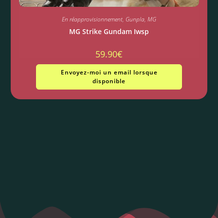
En réapprovisionnement
,
Gunpla
,
MG
MG Strike Gundam Iwsp
59.90
€
Envoyez-moi un email lorsque
disponible