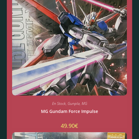
En Stock
,
Gunpla
,
MG
MG Gundam Force Impulse
49.90
€