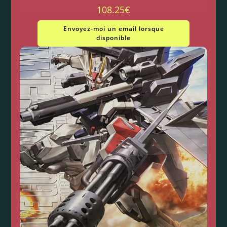
108.25
€
Envoyez-moi un email lorsque
disponible