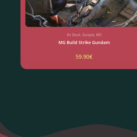
En Stock
,
Gunpla
,
MG
MG Build Strike Gundam
59.90
€