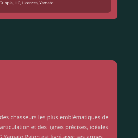
Gunpla
,
HG
,
Licences
,
Yamato
n des chasseurs les plus emblématiques de
 articulation et des lignes précises, idéales
HG Yamato Pyton est livré avec ses armes