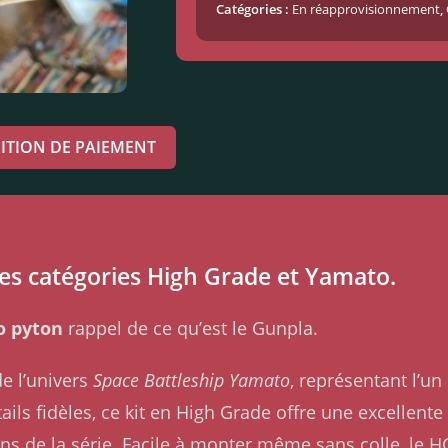
Catégories :
En réapprovisionnement
,
ITION DE PAIEMENT
des catégories High Grade et Yamato.
 pyton
rappel de ce qu’est le Gunpla.
e l’univers
Space Battleship Yamato
, représentant l’u
tails fidèles, ce kit en High Grade offre une excellente
ns de la série. Facile à monter même sans colle, le 