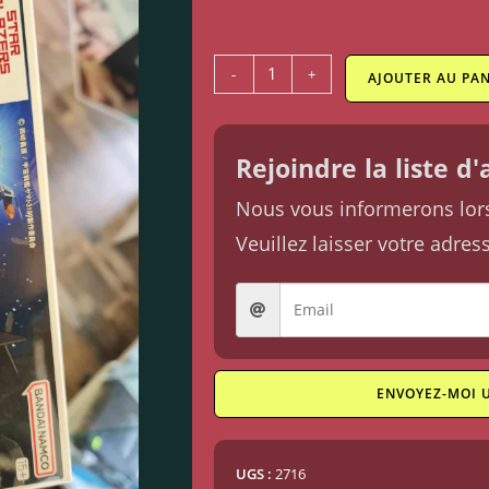
-
+
AJOUTER AU PAN
Rejoindre la liste d
Nous vous informerons lorsq
Veuillez laisser votre adres
ENVOYEZ-MOI 
UGS :
2716