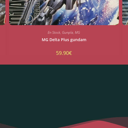
En Stock
,
Gunpla
,
MG
MG Delta Plus gundam
59.90
€