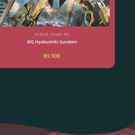
En Stock
,
Gunpla
,
MG
MG Hyakushiki Gundam
89.90
€