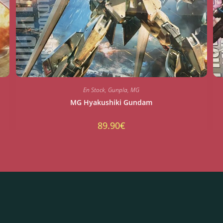
En Stock
,
Gunpla
,
MG
MG Hyakushiki Gundam
89.90
€