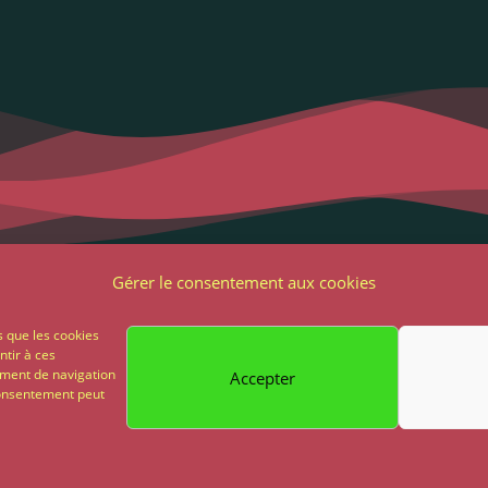
Liens utiles
Notre adres
Gérer le consentement aux cookies
2 Grande Rue
ons Légales et RGPD
s que les cookies
85 500 Les Herbie
ntir à ces
ions générales de vente
ement de navigation
Accepter
02 51 64 82 81
 consentement peut
on
Paiement sécurisé