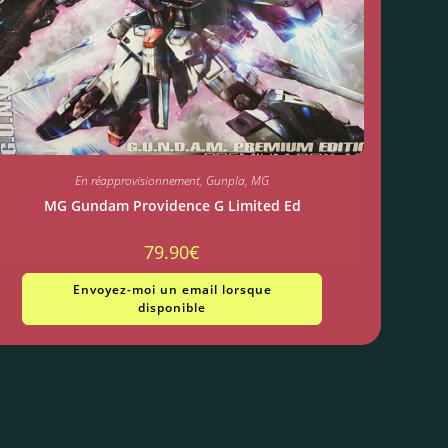
En réapprovisionnement
,
Gunpla
,
MG
MG Gundam Providence G Limited Ed
79.90
€
Envoyez-moi un email lorsque
disponible