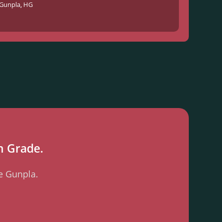
Gunpla
,
HG
h Grade.
le Gunpla.