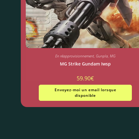
En réapprovisionnement
,
Gunpla
,
MG
MG Strike Gundam Iwsp
59.90
€
Envoyez-moi un email lorsque
disponible