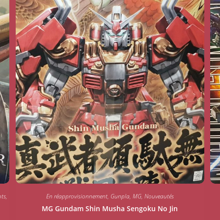
ts
,
En réapprovisionnement
,
Gunpla
,
MG
,
Nouveautés
MG Gundam Shin Musha Sengoku No Jin