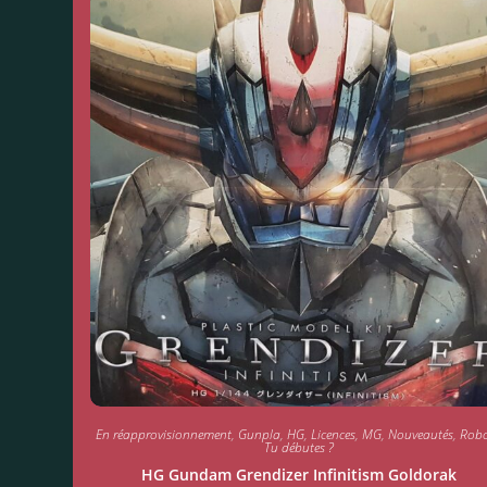
En réapprovisionnement
,
Gunpla
,
HG
,
Licences
,
MG
,
Nouveautés
,
Robo
Tu débutes ?
HG Gundam Grendizer Infinitism Goldorak