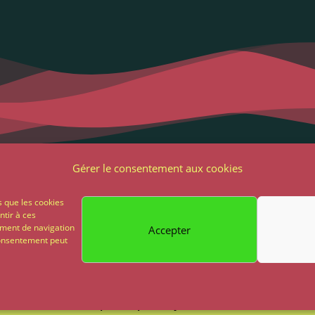
Liens utiles
Notre adres
Gérer le consentement aux cookies
2 Grande Rue
ons Légales et RGPD
s que les cookies
85 500 Les Herbie
ntir à ces
ions générales de vente
ement de navigation
Accepter
02 51 64 82 81
 consentement peut
on
Paiement sécurisé
Propulsé par My Chocom