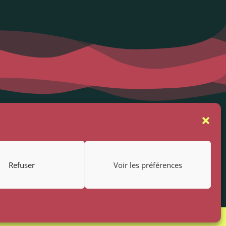
se
Suivez-nous
rs
Refuser
Voir les préférences