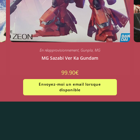
En réapprovisionnement
,
Gunpla
,
MG
MG Sazabi Ver Ka Gundam
99.90
€
Envoyez-moi un email lorsque
disponible