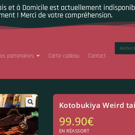
is et à Domicile est actuellement indisponibl
ment ! Merci de votre compréhension.
os partenaires
Carte cadeau
Contact
Kotobukiya Weird tail
99.90
€
EN RÉASSORT