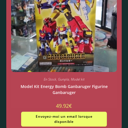
En Stock
,
Gunpla
,
Model kit
Model Kit Energy Bomb Ganbaruger Figurine
Ganbaruger
49.92
€
Envoyez-moi un email lorsque
disponible