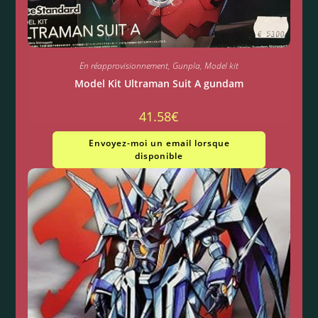
En réapprovisionnement
,
Gunpla
,
Model kit
Model Kit Ultraman Suit A gundam
41.58
€
Envoyez-moi un email lorsque
disponible