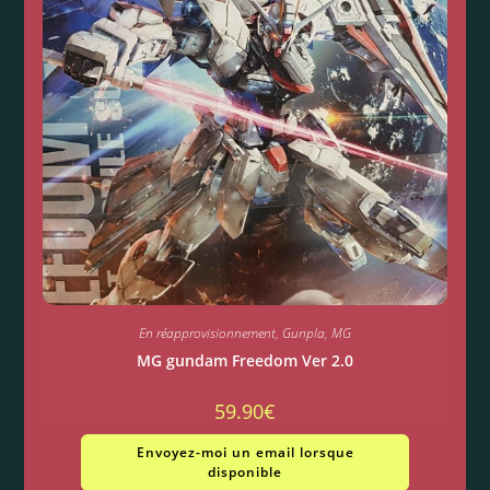
En réapprovisionnement
,
Gunpla
,
MG
MG gundam Freedom Ver 2.0
59.90
€
Envoyez-moi un email lorsque
disponible