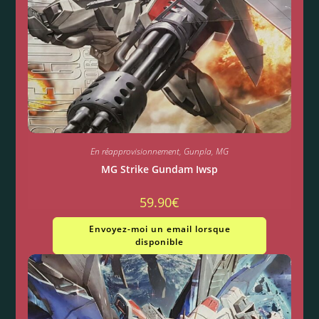
En réapprovisionnement
,
Gunpla
,
MG
MG Strike Gundam Iwsp
59.90
€
Envoyez-moi un email lorsque
disponible