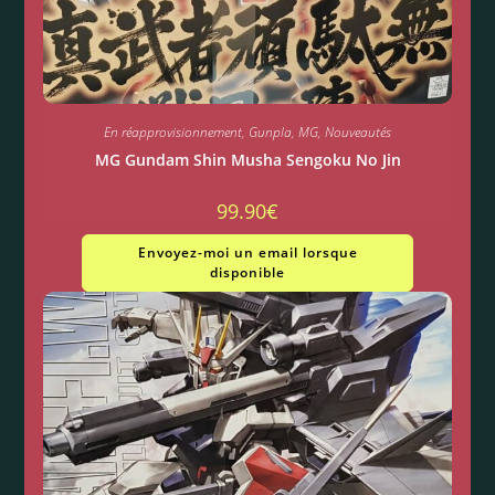
En réapprovisionnement
,
Gunpla
,
MG
,
Nouveautés
MG Gundam Shin Musha Sengoku No Jin
99.90
€
Envoyez-moi un email lorsque
disponible