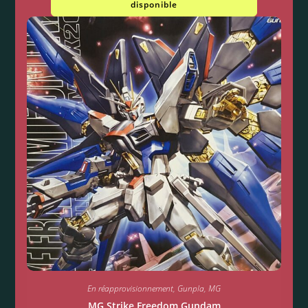
disponible
En réapprovisionnement
,
Gunpla
,
MG
MG Strike Freedom Gundam