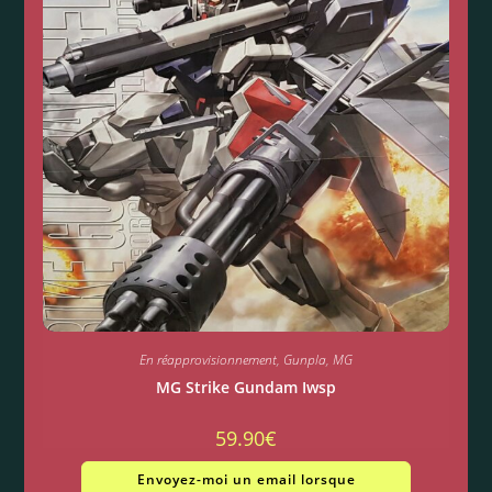
En réapprovisionnement
,
Gunpla
,
MG
MG Strike Gundam Iwsp
59.90
€
Envoyez-moi un email lorsque