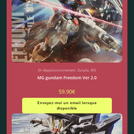
En réapprovisionnement
,
Gunpla
,
MG
MG gundam Freedom Ver 2.0
59.90
€
Envoyez-moi un email lorsque
disponible