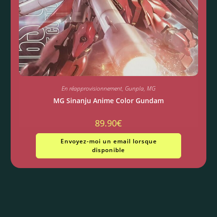
En réapprovisionnement
,
Gunpla
,
MG
MG Sinanju Anime Color Gundam
89.90
€
Envoyez-moi un email lorsque
disponible