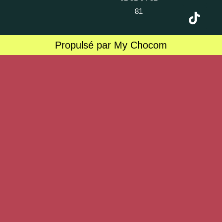
81
Propulsé par My Chocom