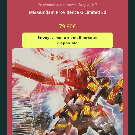
En réapprovisionnement
,
Gunpla
,
MG
MG Gundam Providence G Limited Ed
79.90
€
Envoyez-moi un email lorsque
disponible