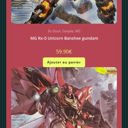
En Stock
,
Gunpla
,
MG
MG Rx-0 Unicorn Banshee gundam
59.90
€
Ajouter au panier