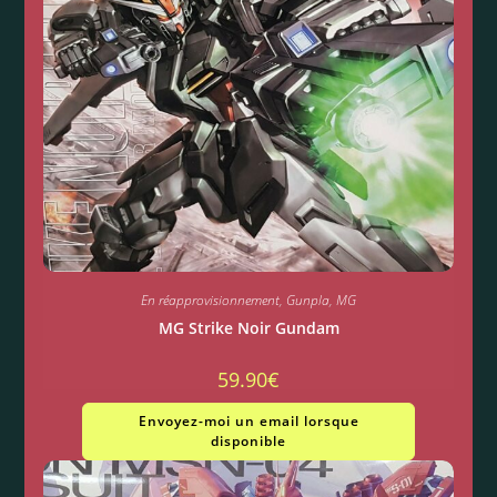
En réapprovisionnement
,
Gunpla
,
MG
MG Strike Noir Gundam
59.90
€
Envoyez-moi un email lorsque
disponible