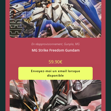
En réapprovisionnement
,
Gunpla
,
MG
MG Strike Freedom Gundam
59.90
€
Envoyez-moi un email lorsque
disponible