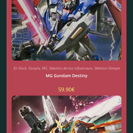
En Stock
,
Gunpla
,
MG
,
Sélection de nos influenceurs
,
Sélection Elemyre
MG Gundam Destiny
59.90
€