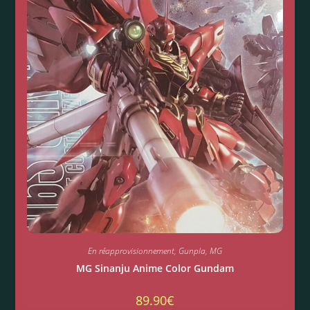
En réapprovisionnement
,
Gunpla
,
MG
MG Sinanju Anime Color Gundam
89.90
€